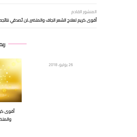
المنشور القادم
أقوى كريم لعلاج الشعر الجاف والمتضرر..لن تُصدقي نتائجه
ربم
26 يوليو، 2018
FILOGRA PIGMENT WHITE لبشرة أكثر
أقوى كري
قا وصفاء
والمتضر