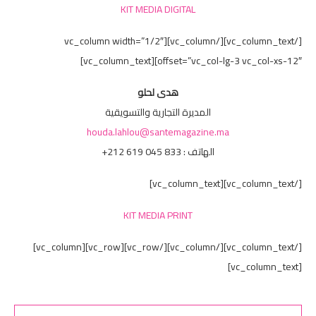
KIT MEDIA DIGITAL
[/vc_column_text][/vc_column][vc_column width=”1/2″
offset=”vc_col-lg-3 vc_col-xs-12″][vc_column_text]
هدى لحلو
المديرة التجارية والتسويقية
houda.lahlou@santemagazine.ma
الهاتف : 833 045 619 212+
[/vc_column_text][vc_column_text]
KIT MEDIA PRINT
[/vc_column_text][/vc_column][/vc_row][vc_row][vc_column]
[vc_column_text]