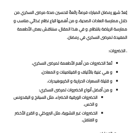
يُعدّ شهر رمضان المبارك فرصةً رائعةً لتحسين صحة مرضى السكري من
خلال ممارسة العادات الصحية، و من أهمها اتباع نظام غذائي مناسب و
ممارسة الرياضة بانتظام.
و في هذا المقال، سنناقش بعض الأطعمة
المفيدة لمرضى السكري في رمضان.
. الخضروات:
تُعدّ الخضروات من أهم الأطعمة لمرضى السكري،
و هي غنية بالألياف و الفيتامينات و المعادن،
و قليلة السعرات الحرارية و الكربوهيدرات.
و من أفضل أنواع الخضروات لمرضى السكري:
الخضروات الورقية الخضراء، مثل السبانخ و البقدونس
و الخس.
الخضروات غير النشوية، مثل البروكلي و القرع الأخضر
و الفلفل.