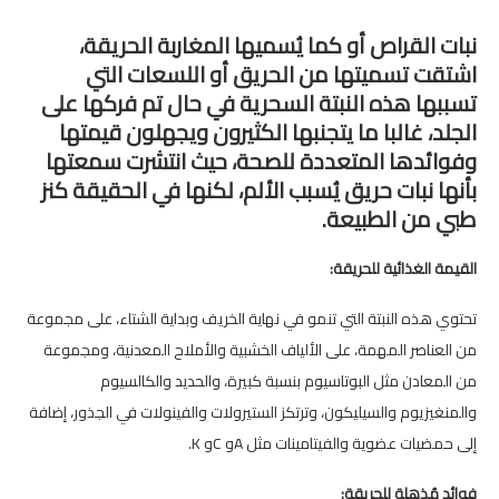
نبات القراص أو كما يُسميها المغاربة الحريقة،
اشتقت تسميتها من الحريق أو اللسعات التي
تسببها هذه النبتة السحرية في حال تم فركها على
الجلد، غالبا ما يتجنبها الكثيرون ويجهلون قيمتها
وفوائدها المتعددة للصحة، حيث انتشرت سمعتها
بأنها نبات حريق يُسبب الألم، لكنها في الحقيقة كنز
طبي من الطبيعة.
القيمة الغذائية للحريقة:
تحتوي هذه النبتة التي تنمو في نهاية الخريف وبداية الشتاء، على مجموعة
من العناصر المهمة، على الألياف الخشبية والأملاح المعدنية، ومجموعة
من المعادن مثل البوتاسيوم بنسبة كبيرة، والحديد والكالسيوم
والمنغيزيوم والسيليكون، وترتكز الستيرولات والفينولات في الجذور، إضافة
إلى حمضيات عضوية والفيتامينات مثل Aو Cو K.
فوائد مُذهلة للحريقة: