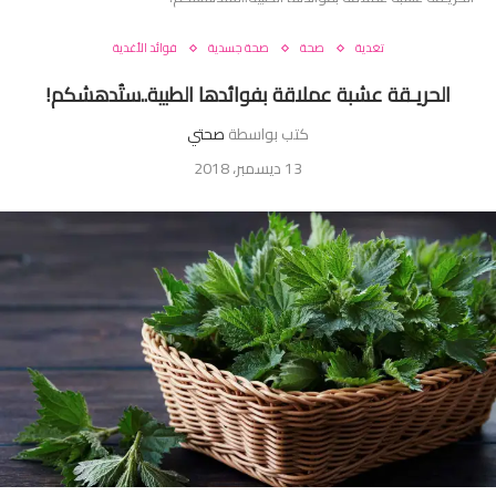
تغدية
صحة
صحة جسدية
فوائد الأغدية
الحريـقة عشبة عملاقة بفوائدها الطبية..ستُدهشكم!
كتب بواسطة
صحتي
13 ديسمبر، 2018