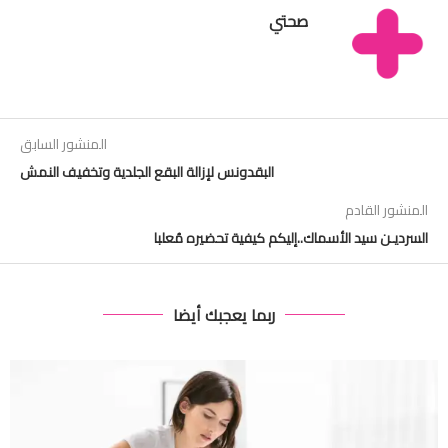
صحتي
المنشور السابق
البقدونس لإزالة البقع الجلدية وتخفيف النمش
المنشور القادم
السرديـن سيد الأسماك..إليكم كيفية تحضيره مُعلبا
ربما يعجبك أيضا