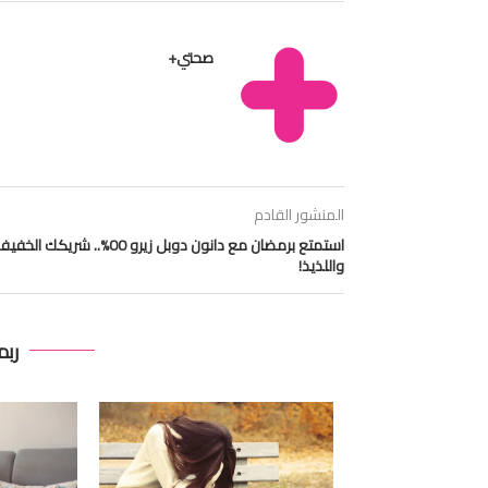
صحتي+
المنشور القادم
استمتع برمضان مع دانون دوبل زيرو 00%.. شريكك الخف
واللذيذ!
ربم