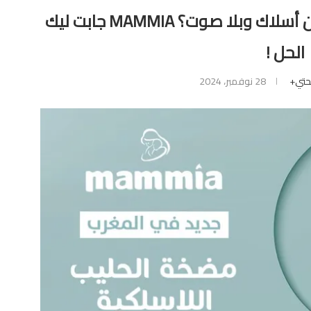
بغيتي مضخة لشفط الحليب بدون أسلاك وبلا صوت؟ MAMMIA جابت ليك
الحل !
تي+
28 نوفمبر، 2024