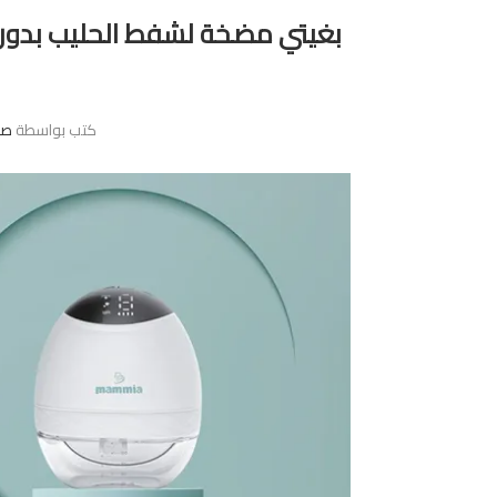
كتب بواسطة
صح