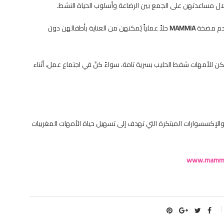
لال مساعدتهن على الجمع بين الرضاعة وأسلوب الحياة النشط.
ُقدم مضخة
MAMMIA
حلاً عملياً يُمكنهن من العناية بأطفالهن دون
يمكن للأمهات شفط الحليب بسرية تامة، سواءً كنّ في اجتماع عمل، أثناء
لإكسسوارات المبتكرة التي تهدف إلى تسهيل حياة الأمهات المغربيات
www.mammia