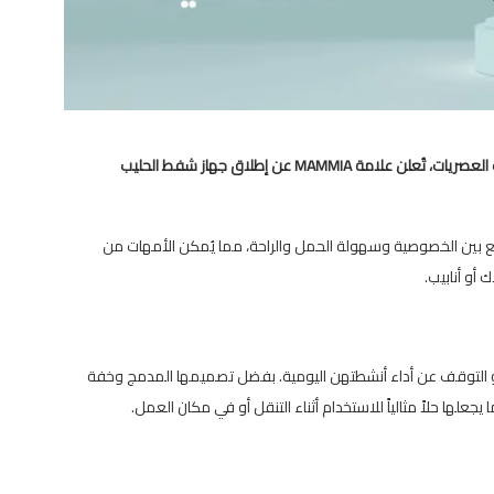
الدار البيضاء، 27 نوفمبر 2024 – استجابة لاحتياجات الأمهات العصريات، تُعلن علامة MAMMIA عن إطلاق جهاز شفط الحليب
 بين الخصوصية وسهولة الحمل والراحة، مما يُمكن الأمهات من
أو أنابيب.
 أو التوقف عن أداء أنشطتهن اليومية. بفضل تصميمها المدمج وخفة
علها حلاً مثالياً للاستخدام أثناء التنقل أو في مكان العمل.