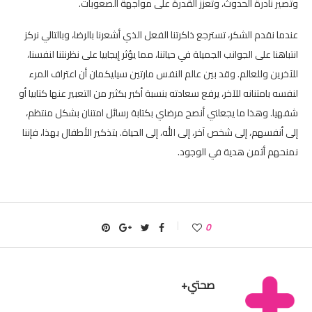
وتصير نادرة الحدوث، وتعزز القدرة على مواجهة الصعوبات.
عندما نقدم الشكر، تسترجع ذاكرتنا الفعل الذي أشعرنا بالرضا، وبالتالي نركز
انتباهنا على الجوانب الجميلة في حياتنا، مما يؤثر إيجابيا على نظرنتنا لنفسنا،
للآخرين وللعالم. وقد بين عالم النفس مارتين سيليكمان أن اعتراف المرء
لنفسه بامتنانه للآخر، يرفع سعادته بنسبة أكبر بكثير من التعبير عنها كتابيا أو
شفهيا. وهذا ما يجعلني أنصح مرضاي بكتابة رسائل امتنان بشكل منتظم،
إلى أنفسهم، إلى شخص آخر، إلى الله، إلى الحياة. بتذكير الأطفال بهذا، فإننا
نمنحهم أثمن هدية في الوجود.
0
صحتي+