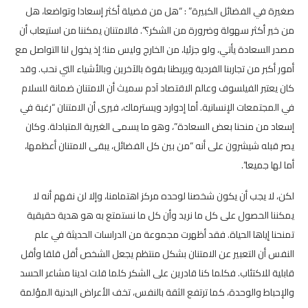
صغيرة في الفضائل الكبيرة” : “هل من فضيلة أكثر إسعادا وتواضعا، هل
من خير أكثر سهولة وضرورة من الشكر؟”. فالامتنان يمكننا من استيعاب أن
مصدر السعادة يأتي، ولو جزئيا، من الخارج وليس منا؛ إذ يخول لنا التواصل مع
أمور أكبر من تجاربنا الفردية ويربطنا بقوة بالآخرين وبالأشياء التي نحب. وقد
كان يعتبر الفيلسوف وعالم الاقتصاد آدم سميث أن الامتنان ضمانة للسلام
في المجتمعات الإنسانية. أما إدوارد ويسترماك، فيرى أن الامتنان “رغبة في
إسعاد من منحنا بعض السعادة”، وهو ما يسمى الغيرية المتبادلة. وكان
يصر قبله شيشرون على أنه “من بين كل الفضائل، يبقى الامتنان أعظمها،
أما لها جميعا”.
لكن، لا يجب أن يكون شخصنا لوحده مركز اهتمامنا، وإلا لن نفهم أنه لا
يمكننا الحصول على كل ما نريد وأن كل ما نستمتع به هو هدية حقيقية
تمنحنا إياها الحياة. فقد أظهرت مجموعة من الدراسات الحديثة في علم
النفس أن التعبير عن الامتنان بشكل منتظم يجعل الشخص أقل قلقا وأقل
قابلية للاكتئاب. فكلما كنا قادرين على الشكر كلما قلت لدينا مشاعر الحسد
والإحباط والوحدة، كما ترتفع الثقة بالنفس، تخف الأعراض البدنية المؤلمة