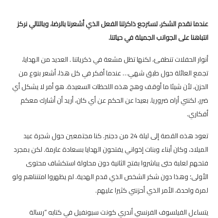
عندما نقدم الشكر، تسترجع ذاكرتنا الفعل الذي أشعرنا بالرضا، وبالتالي نركز
انتباهنا على الجوانب الجميلة في حياتنا.
أنوار الحفلات تنطفئ، لكنها تظل مشعة في ذكرياتنا . العديد من الهدايا،
تجمع العائلة حول طبق شهي… عندما أفكر في كل هذا، أشعر بنوع من
الحزن، لأن شيئا ما أوقف وهج هذه اللحظات السعيدة. هو أمر لا يشكل أي
ضرر، لكنني أراه ضروريا. بعيدا عن الحكم عن أي كان، أريد أن أشارك معكم
أفكاري.
تعود هذه القصة إلى ليلة 24 من دجنبر. كنا مجتمعين حول شجرة عيد
الميلاد، وكان أبناء وبنات إخواني يفتحون الهدايا بسعادة عارمة. لكن بمجرد
فتحهم لعلبة حتى يباشروا بفتح الثانية دون محاولة استكشاف محتوى
الأولى؛ وهذا دون شكر الشخص الذي قدم الهدية. لم يظهروا امتنناهم ولو
لمرة واحدة، الأمر الذي أحزنني كثيرا عليهم.
يتساءل الفيلسوف الفرنسي أندري كونت سبونفيل في كتابه “رسالة