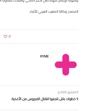
وتقوية الإيمان مهما طال الحجر الصحي واشتدت قساوة ا
المصدر: وكالة المغرب العربي للأنباء
0
RYME
المنشور القادم
5 خطوات باش تتجنبوا انتقال الفيروس من الأغذية