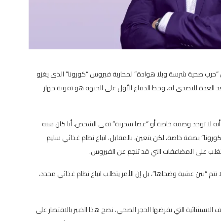
ض “حرب صحية شرسة وبلا هوادة” لمحاربة فيروس “كورونا” الذي يغزو
عد العدة للتصدي له، وخط الدفاع الأول على الجبهة هو تقوية جهاز
 أنه لا توجد وصفة خاصة أو “عصا سحرية” تقي الشخص، أيا كان سنه
ونا” بصفة خاصة، لكن يتعين، بالمقابل، اتباع نظام غذائي سليم
لتغلب على المضاعفات التي قد تنجم عن الفيروس.
تتم “بين عشية وضحاها”، بل إن الأمر يتطلب اتباع نظام غذائي محدد،
الاستثنائية التي يفرضها الحجر الصحي، نصح هذا الخبير بالاقتصار على