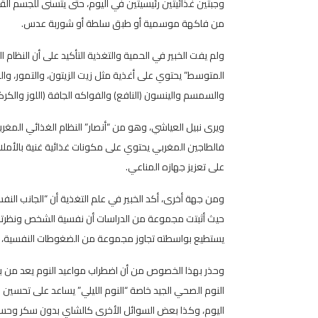
وجبتين غذائيتين رئيسيتين في اليوم، حتى يتسنى للجسم القيا
من فاكهة موسمية أو طبق سلطة أو شوربة عدس.
ولم يفت الخبير في الحمية والتغذية التأكيد على أن النظام 
المتوسط” يحتوي على أغذية مثل زيت الزيتون، والتمور، وال
والسمسم والينسون (النافع) والفواكه الجافة (اللوز والكركاع
ويرى نبيل العياشي، وهو من “أنصار” النظام الغذائي المغر
فالطاجين المغربي يحتوي على مكونات غذائية غنية بالأمل
على تعزيز جهازه المناعي.
ومن جهة أخرى، أكد الخبير في علم التغذية أن “الجانب ا
حيث أثبتت مجموعة من الدراسات أن نفسية الشخص ونظرته ا
يستطيع بواسطته تجاوز مجموعة من الضغوطات النفسية، 
وحذر بهذا الخصوص من أن اضطراب مواعيد النوم يعد من بين
النوم الصحي الجيد خاصة “النوم الليلي” يساعد على تحسين ا
اليوم، وكذا بعض السوائل الأخرى كالشاي بدون سكر وحساء