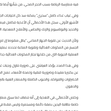
فيه ممارسة الرياضة بسبب الحجر الصحي، من شأنها أيضا تقو
وفي غياب غذاء كامل “سحري” يمكنه سد كل احتياجات الجسم
الأشهر الأولى، سجل هذا الأخصائي أن الأغذية تتكامل فيما 
والحديد والبوتاسيوم والزنك والنحاس، والأملاح المعدنية، الت
ولأن الحديث عن تقوية الجهاز المناعي “يظل منقوصا إن ل
الجسم من المكونات الغذائية وتقوية المناعة تحدده عمل
العملية الحيوية التي من خلالها تجتاز المكونات الغذائية جدار
وفي هذا الصدد، يؤكد العياشي على ضرورة تناول وجبات غذائية
عن بكتيريا مفيدة وضرورية لتنقية ولصحة الأمعاء، تمنح ال
الخضراوات والفواكه، والحبوب الكاملة والمصادر الغنية بالبر
والدهون.
وخلص الأخصائي في التغذية إلى أنه تنضاف لما سبق ممارسا
خاصة نظافة اليدين بصفة دائمة ومستمرة وليس فقط في زمن ا