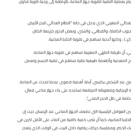
م بعملية التنقية لتقوية جهاز المناعة، بالإضافة إلى وجبة ثانوية تتكون
الغذائي المغربي الذي يدخل في خانة “النظام الغذائي للبحر الأبيض
حبوب الكاملة، والقطاني، والشاي، وبعض البذور كزريعة الكتان
..) ، وكلها أغذية تساهم في تقوية الخلايا المناعية.
بي، أن طريقة الطهي المغربية تساهم في تقوية جهاز المناعة،
اح المعدنية وأطعمة طبيعية نباتية تساهم في تنقية الجسم وتعمل
لنفسي عند الشخص يكتسي، أيضا، أهمية قصوى عندما نتحدث عن المناعة،
لإيجابية ومعنوياته المرتفعة تساعده على بناء جهاز مناعي فعال،
خاصة في ظل الحجر الصحي”.
 العوامل الرئيسية التي تضعف الجهاز المناعي عند الإنسان، حيث إن
لخلايا المناعية، كما أن شرب كمية كافية من الماء، على الأقل لترين في
 الخضر، وممارسة حركات رياضية داخل البيت، في الوقت الذي يتعذر