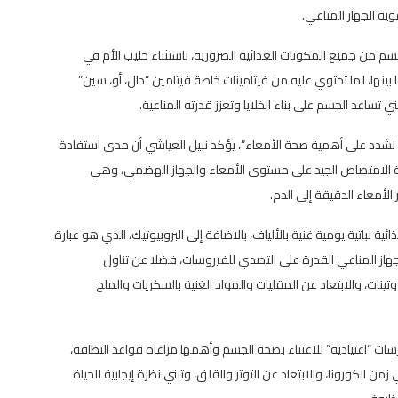
ية الجهاز المناعي.
 من جميع المكونات الغذائية الضرورية، باستثناء حليب الأم في
بينها، لما تحتوي عليه من فيتامينات خاصة فيتامين “دال، أو، سين”
ي تساعد الجسم على بناء الخلايا وتعزز قدرته المناعية.
م نشدد على أهمية صحة الأمعاء”، يؤكد نبيل العياشي أن مدى استفادة
ية الامتصاص الجيد على مستوى الأمعاء والجهاز الهضمي، وهي
 الأمعاء الدقيقة إلى الدم.
 نباتية يومية غنية بالألياف، بالاضافة إلى البروبيوتيك، الذي هو عبارة
جهاز المناعي القدرة على التصدي للفيروسات، فضلا عن تناول
وتينات، والابتعاد عن المقليات والمواد الغنية بالسكريات والملح
ت “اعتيادية” للاعتناء بصحة الجسم وأهمها مراعاة قواعد النظافة،
لكورونا، والابتعاد عن التوتر والقلق، وتبني نظرة إيجابية للحياة