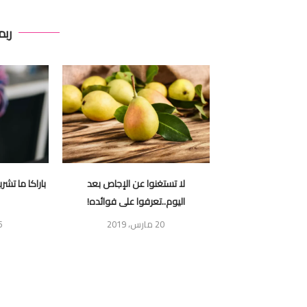
ربم
لى فاكهة العاطفة
لا تستغنوا عن الإجاص بعد
باراكا ما تشر
اليوم..تعرفوا على فوائده!
20 مارس، 2019
5 سبتمب