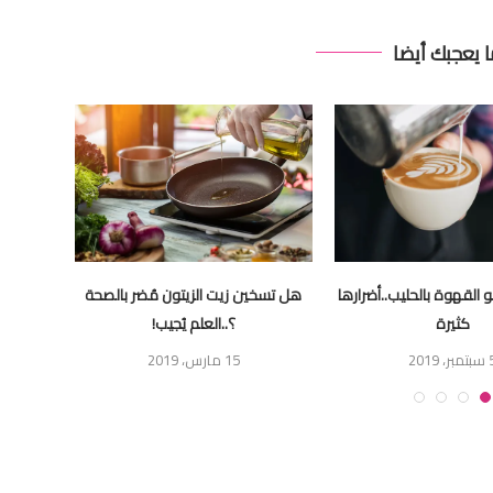
ا يعجبك أيضا
بو القهوة بالحليب..أضرارها
هل تسخين زيت الزيتون مُضر بالصحة
6 أط
كثيرة
؟..العلم يُجيب!
ر، 2019
15 مارس، 2019