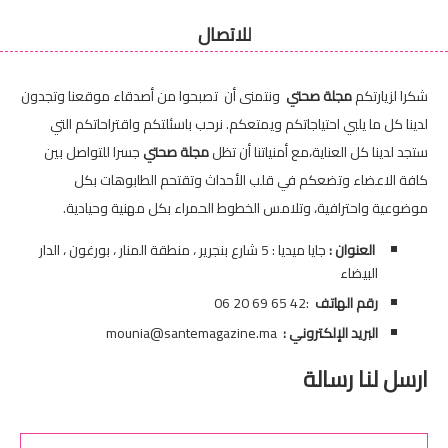
للاتصال
شكرا لزيارتكم
مجلة صحتي
ونتمنى أن تصبحوا من أصدقاء موقعنا وتجدون
لدينا كل ما يلبي احتياجاتكم ويمتعكم. نرحب باسئلتكم واقتراحاتكم التي
ستجد لدينا كل العناية،مع أمنياتنا أن تظل
مجلة صحتي
جسرا للتواصل بين
كافة الاعضاء وتضعكم في قلب الأحداث وتقتحم الطابوهات بكل
موضوعية واحترافية، وتلامس الخطوط الحمراء بكل مهنية وحيادية.
العنوان :
جايا ميديا : 5 شارع بنجرير ، منطقة المنار ، بورغون ، الدار
البيضاء
رقم الهاتف
:42 65 69 20 06
البريد الإلكتروني :
mounia@santemagazine.ma
ارسل لنا رسالة