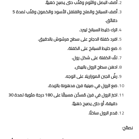
أضف البصل والثوم وقلّب حتى يصبح ذهبيًا.
أضف السبانخ والملح والفلفل الأسود والكمون وقلّب لمدة 5
دقائق.
اترك خليط السبانخ ليبرد.
افرد كفتة الدجاج على سطح مرشوش بالدقيق.
ضع خليط السبانخ على الكفتة.
لفّ الكفتة على شكل رول.
ادهن سطح الرول بالبيض.
رشّ الجبن الموزاريلا على الوجه.
ضع الرول في صينية فرن مدهونة بالزبدة.
اخبز الرول في فرن مُسخّن مسبقًا على 180 درجة مئوية لمدة 30
دقيقة، أو حتى يصبح ذهبيًا.
قدم الرول ساخنًا.
نصائح: