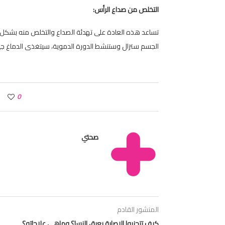
التخلص من صداع الرأس:
تساعد هذه العادة على تهدئة الصداع والتخلص منه بشكل 
الجسم ستزال وستنشط الدورة الدموية، سيتغذى الدماغ جي
0
صحتي
المنشور القادم
كيف تتجنبوا الإصابة بعرق النسا؟ وماهي علاجاته؟