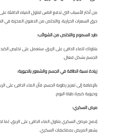
من أكثر الأسباب التي تدفع الناس لتناول المياه الدافئة ع
حرق السعرات الحرارية، والتخلص من الدهون المخزنة في ا
طرد السموم والتخلص من الشوائب:
بتناولك للماء الدافئ على الريق، ستعمل على تخليص الكبد
الجسم بشكل فعال.
زيادة نسبة الطاقة في الجسم والشعور بالحيوية:
بالإضافة إلى تعزيز رطوبة الجسم، فأن الماء الدافئ على ال
وحيوية كبيرة طيلة اليوم.
مرض السكري:
يُنصح مرضى السكري بتناول الماء الدافئ على الريق، لما ل
يشعر المريض بمضاعفات السكري.