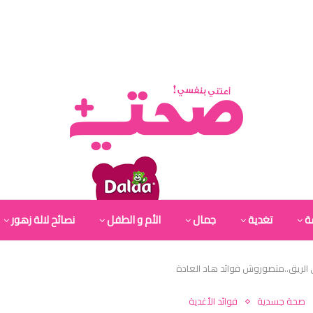
ة
تغدية
جمال
الأم و الطفل
نصائح لالة زهور
ى الريق..متصوروش فوائد هاد العادة
صحة جسدية
فوائد الأغدية