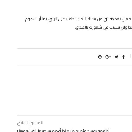
فعال بعد دقائق من شربك للماء الدافئ على الريق، بما أن سموم
دا ولن يتسبب في شعورك بالصداع.
المنشور السابق
أطعمة تفسد وتُصبح ضارة إذا أعدتم تسخينها..اكتشفوها !