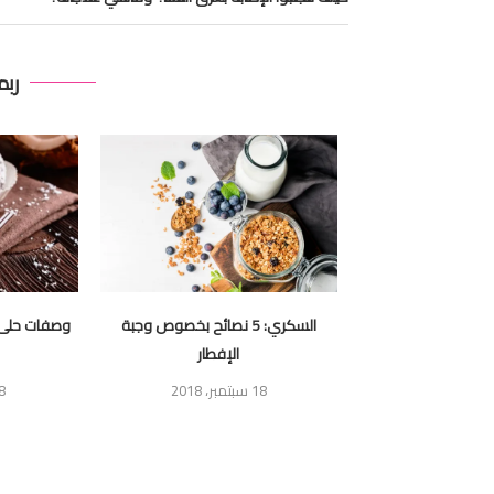
ربم
ق واش بصح كتسبب
السكري: 5 نصائح بخصوص وجبة
وصفات حلى 
سرطان؟
الإفطار
18 سبتمبر، 2018
28 ما