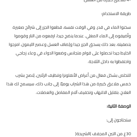
طريقة الاستخدام:
سخنوا الماء في قدر. وفي الوقت نفسه، قطعوا الجزر إلى شرائح صغيرة
وأضيفوه إلى الماء المغلي. عندما ينضج جيدا، ارفعوه من النار وقوموا
بتصفيته. بعد ذلك يسحق الجزر جيدا ويُضاف العسل وعصير الليمون. امزجوا
الخليط جيدا تحصلوا على قوام متجانس وضعوا الدواء في وعاء زجاجي
واحتفظوا به داخل الثلاجة.
للتخلص بشكل فعال من أعراض الأنفلونزا وتنظيف الرئتين، يُنصح بشرب
خمس ملاعق كبيرة من هذا الشراب يوميًا. إلى جانب ذلك، سيسمح لك هذا
العلاج، بتقليل الالتهاب وتخفيف آلام المفاصل والعضلات.
الوصفة الثانية:
ستحتاجون إلى:
30غ من التين المجفف )الشريحة(