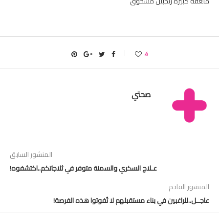
ملعقة كبيرة زنجبيل مسحوق
4
صحتي
المنشور السابق
عـلاج السكري والسمنة متوفر في ثلاجاتكم..اكتشفوه!
المنشور القادم
عاجــل..للراغبين في بناء مستقبلهم لا تُفوتوا هذه الفرصة!