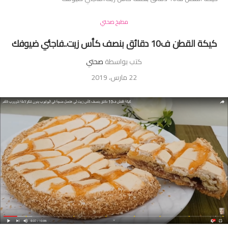
مطبخ صحتي
كيكة القطن ف10 دقائق بنصف كأس زيت..فاجئي ضيوفك
كتب بواسطة
صحتي
22 مارس، 2019