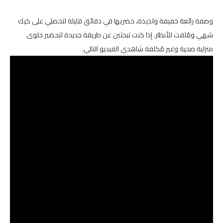
وصفة رائعة خفيفة ولذيذة، حضريها في دقائق قليلة لتحصلي على كيك
شهي ومُلفت للأنظار. إذا كنت تبحثين عن طريقة جديدة لتحضير حلوى
منزلية صحية وغير مُكلفة شاهدي الفيديو التالي.