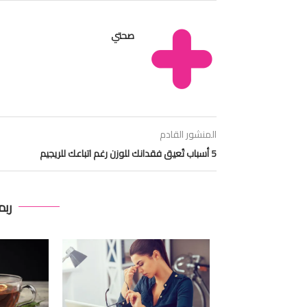
صحتي
المنشور القادم
5 أسباب تُعيق فقدانك للوزن رغم اتباعك للريجيم
ربم