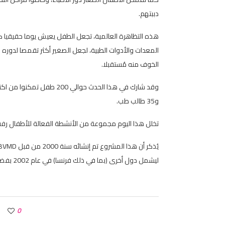
دببتهم.
هذه التظاهرة العالمية، تجعل الطفل يعيش يوما حقيقيا
المعدات والأدوات الطبية، لجعل الصغير أكثر تقمصا لدوره ك
الخوف منه مُستقبلا.
و35 طالب طب.
تخلل هذا اليوم مجموعة من الأنشطة الفعالة للأطفال رفق
ليشمل دول أخرى (بما في ذلك فرنسا) في عام 2002 بفضل IFMSA (الاتحاد الدولي لرابطات طلاب الطب).
0