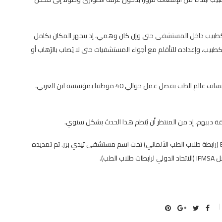
 كطبيب داخل المستشفى حتى وإن كان وهمي، إذ يتجهز المكان بكامل
طبيب، وإعداده للتأقلم مع أجواء المستشفيات حتى لا يُصاب بالرُهاب أو
وقد شارك في هذا الحدث حوالي 200 طفل تمكنوا من اكتشاف عالم الطب بفضل عمل حوالي 40 موظفا بمؤسسة ابن العربي،
ة دببهم، إذ من المنتظر أن يُنظم هذا الحدث بشكل سنوي.
يُذكر أن هذا المشروع تم إنشائه سنة 2000 من قبل BVMD (رابطة طلاب الطب الألماني) تحت اسم مستشفى تيدي بير. تم تمديده