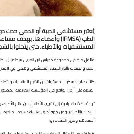
يُعتبر مستشفى الدببة أو الدمى حدث دول
الطب (IFMSA) وأعضاءها. بهدف
المستشفيات والأطباء، حتى يتحلوا بالشج
ولأول مرة في مجموعة مدراس ابن العربي بتيط مليل، ن
الطب والصيدلة بالدار البيضاء، مُستشفى وهمي في المدرسة لفائدة 
كانت هاجر عسكور المسؤولة عن تنظيم المناسبات والتظا
الفكرة على أرض الواقع في المؤسسة التعليمية المذكورة
تهدف هذه المبادرة إلى تقريب الأطفال من عالم الأطباء، و
البيضاء )الأطباء(. ومن جهة أخرى ستُساعد هذه المبادرة ال
أجسادهم وطرق الاعتناء بها.
كما تقمص الأطفال الصغار دور الأطباء، وخاضوا مراحل ال