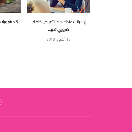
كوفيد 19: YVES ROCHER تنخرط في
إيلا بانت عندك هاد الأعراض خاصك
5 مشروبات 
لتضامن...
ضروري تدير...
16 أكتوبر، 2019
27 