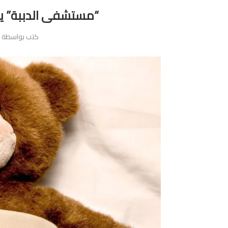
“مستشفى الدببة” ي
كتب بواسطة