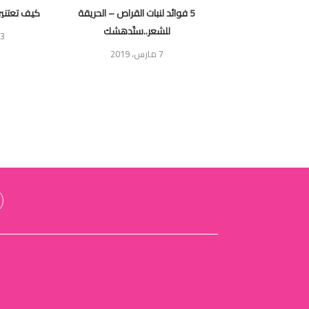
طقة الحساسة يُسبب
5 فوائد لنبات القراص – الحريقة
كيف تعتني
لعقم؟
للشعر..ستُدهشك
13 سبتمب
7 مارس، 2019