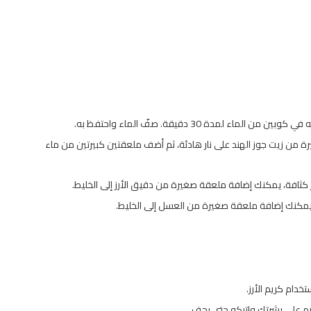
لماء لمدة 30 دقيقة. صفّ الماء واحتفظ به.
 من زيت جوز الهند على نار هادئة، ثم أضف ملعقتين كبيرتين من ماء
ثر كثافة، يمكنك إضافة ملعقة صغيرة من دقيق الأرز إلى الخليط.
يًا، يمكنك إضافة ملعقة صغيرة من العسل إلى الخليط.
ام كريم الأرز.
م على بشرتك واتركه حتى يجف.