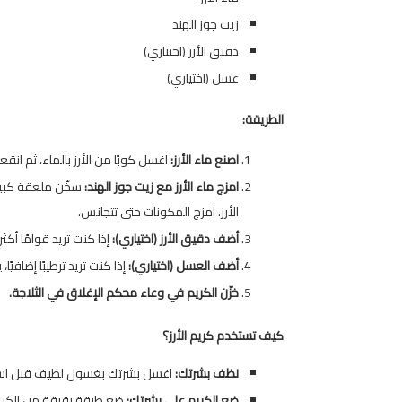
زيت جوز الهند
دقيق الأرز (اختياري)
عسل (اختياري)
الطريقة:
اصنع ماء الأرز:
اغسل كوبًا من الأرز بالماء، ثم انقعه في كوبين من ا
امزج ماء الأرز مع زيت جوز الهند:
سخّن ملعقة كبيرة
الأرز. امزج المكونات حتى تتجانس.
أضف دقيق الأرز (اختياري):
إذا كنت تريد قوامًا أك
أضف العسل (اختياري):
إذا كنت تريد ترطيبًا إضاف
خزّن الكريم في وعاء محكم الإغلاق في الثلاجة.
كيف تستخدم كريم الأرز؟
نظف بشرتك:
اغسل بشرتك بغسول لطيف قبل استخد
ضع الكريم على بشرتك:
ضع طبقة رقيقة من الكري