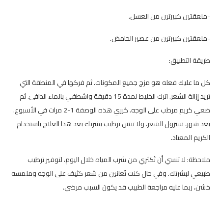
-ملعقتين كبيرتين من العسل.
-ملعقتين كبيرتين من عصير الحامض.
طريقة التطبيق:
كل ما عليك فعله هو مزج جميع المكونات. ثم فركها في المنطقة التي
تريد إزالة الشعر. اترك الخليط لمدة 15 دقيقة واشطفي بالماء الدافئ. ثم
ضعي كريم مرطب على الوجه. كرري هذه الوصفة 1-2 مرات في الأسبوع.
بعد شهر، سيزول الشعر، ولا تنسَ ترطيب بشرتك بعد هذا العلاج باستخدام
الكريم المعتاد.
ملاحظة: لا تنسي أن تُكثري من شرب المياه خلال اليوم، لتوفير ترطيب
طبيعي لبشرتك. وفي حال كنت تُعانين من شعر كثيف على الوجه وملمسه
خشن، ربما عليه مراجعة الطبيب قد يكون السبب مرضي.