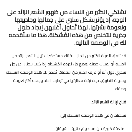
تشتكي الكثير من النساء من ظهور الشعر الزائد على
الوجه، إذ يؤثر بشكل سلبي على جمالها وجاذبيتها
ونعومة بشرتها. لهذا تُحاول أغلبهن إيجاد حلول
جذرية للتخلص من هذه المُشكلة. هذا ما سنُقدمه
لك في الوصفة التالية.
قد تُنفق المرأة الكثير من المال لاقتناء مستحضرات تزيل الشعر الزائد من
الجسم، أو تقنيات حديثة لوضع حل لهذه المُشكلة. إذا كنت تبحثين عن حل
سحري دون ألم أو صرف الكثير من النفقات، نُقدم لك هذه الوصفة البسيطة
وسهلة التطبيق، حيث ثبتت فعاليتها في ترطيب الجلد وجعله أكثر نعومة
وصفاء.
قناع لإزالة الشعر الزائد:
ستحتاجين في هذه الوصفة البسيطة إلى:
-ملعقة كبيرة من مسحوق دقيق الشوفان.