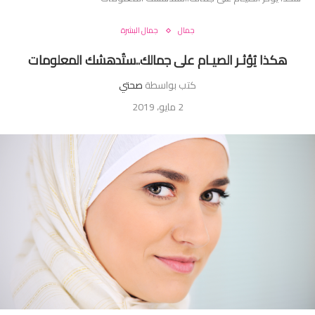
جمال
جمال البشرة
هكذا يُؤثـر الصيـام على جمالك..ستُدهشك المعلومات
كتب بواسطة
صحتي
2 مايو، 2019