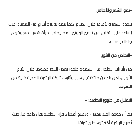
-نمو الشعر والأظافر:
يتجدد الشعر والأظافر خلال الصيام، كما ينمو بوتيرة أسرع من المعتاد، حيث
يُساعد على التقليل من تدمير البروتين، مما يمنح المرأة شعر لامع وقوي
وأظافر صحية.
-التخلص من البثور:
من تأثيرات التخلص من السموم ظهور بعض البثور خصوصا خلال الأيام
الأولى، لكن سُرعان ما تختفي هي وآثارها، تاركة البشرة الصحية خالية من
العيوب.
التقليل من ظهور التجاعيد:
–
بما أن جودة الجلد تتحسن وتُصبح أفضل، فإن التجاعيد يقل ظهورها. حيث
تُصبح البشرة أكثر توهجا وإشراقا.