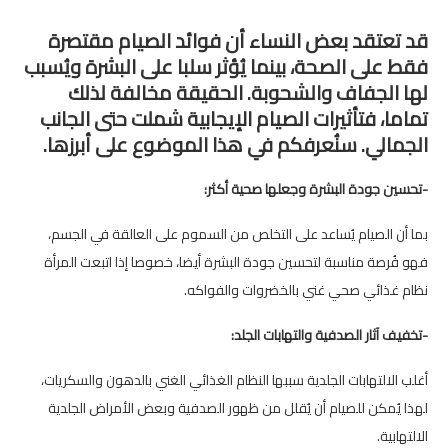
قد تعتقد بعض النساء أن فوائد الصيام مقتصرة
فقط على الصحة، بينما يُؤثر سلبا على البشرة ويُسبب
لها الجفاف والشحوبة. الحقيقة مخالفة لذلك
تماما، فتأثيرات الصيام الإيجابية شملت حتى الجانب
الجمالي. سنُعرفكم في هذا الموضوع على أبرزها.
-تحسين جودة البشرة وجعلها صحية أكثر:
بما أن الصيام يُساعد على التخلص من السموم على العالقة في الجسم،
فهو فُرصة مناسبة لتحسين جودة البشرة أيضا، خصوصا إذا اتبعت المرأة
نظام غذائي صحي غني بالخضروات والفواكه.
-تخفيف آثار الصدفية والتهابات الجلد:
أغلب الالتهابات الجلدية سببها النظام الغذائي الغني بالدهون والسكريات،
لهذا يُمكن للصيام أن يُقلل من ظهور الصدفية وبعض الأمراض الجلدية
الالتهابية.