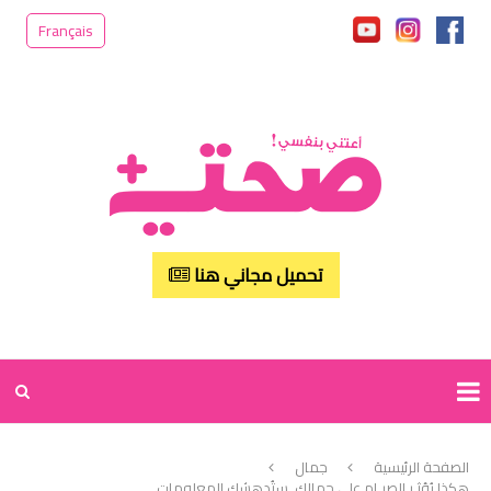
Français
تحميل مجاني هنا
الصفحة الرئيسية
جمال
هكذا يُؤثـر الصيـام على جمالك..ستُدهشك المعلومات