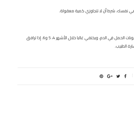
حرمي نفسك. شرط أن لا تتجاوزي كمية معقولة.
يعتبر الغثيان خلال الحمل أمرا شائعا جدا، ينتج عن ظهور هرمونات الحمل في الدم، ويختفي غالبا خلال الأشهر 4، 5 و6. إذا ترافق
ارة الطبيب.