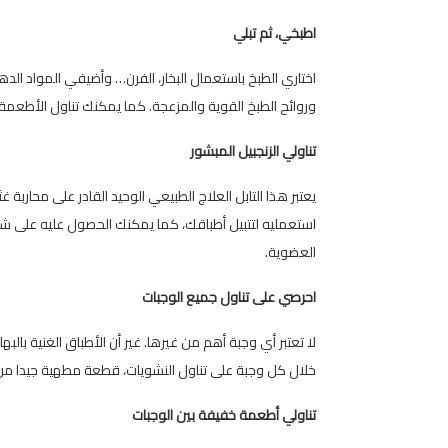
اطبخي، ثم تبلي
اختاري الطبخ باستعمال البخار، الفرن… وأضيفي المواد ال
وروائح الطبخ القوية والمزعجة. كما يمكنك تناول الأطعمة الب
تناولي الزنجبيل المبشور
يعتبر هذا التابل العلاج الطبيعي الوحيد القادر على محاربة 
استعمليه لتتبيل أطباقك، كما يمكنك الحصول عليه على 
العضوية.
احرصي على تناول جميع الوجبات
لا تعتبر أي وجبة أهم من غيرها. غير أن الأطباق الغنية بالب
خلال كل وجبة على تناول النشويات، قطعة مطهية جيدا من 
تناولي أطعمة خفيفة بين الوجبات