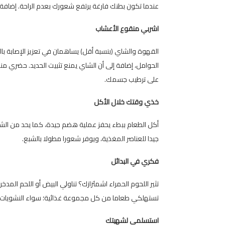
عندما تكون بطنك فارغة يرتفع شعورك بعدم الراحة. إضافة إ
اشربي منقوع الأعشاب
القهوة والشاي (بنسبة أقل) يساهمان في تعزيز الإصابة بالغ
الحوامل، إضافة إلى أن الشاي يمنع تثبيت الحديد. حضري من
على ترطيب جسمك.
خذي وقتك خلال الأكل
أكل الطعام ببطء يحفز عملية هضم جيدة، كما يحد من الشعو
جيدا للعناصر المغذية، ويوفر شعورا مطولا بالشبع.
فكري في البدائل
تثير اللحوم الحمراء اشمئزازك؟ تناولي البيض أو اللحم ال
تستهلكي طعاما من كل مجموعة غذائية؛ سواء النشويات، 
استسلمي لشهيتك