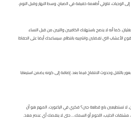
لى الوجبات، تناولي أطعمة خفيفة في الصباح، وسط النهار وقبل النوم.
ثيان. كما أنه لا ينصح باستهلاك الكافيين والتيين من قبل النساء
قوع الأعشاب التي تفضلين واشربيه بانتظام، سيساعدك أيضا على الحفاظ
ر بالثقل وحدوث الانتفاخ فيما بعد. إضافة إلى كونه يضمن استيعابا
مدخن. لا تستطيعين بلع قطعة جبن؟ فكري في الياغورت. المهم هو أن
مشتقات الحليب، اللحوم أو السمك… حتى لا ينقصك أي عنصر مغذ.