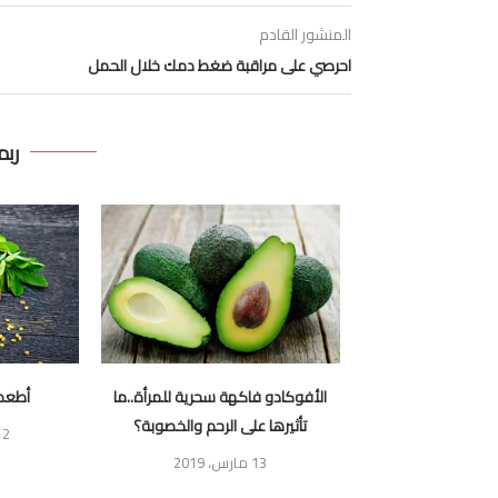
المنشور القادم
احرصي على مراقبة ضغط دمك خلال الحمل
ربم
عمة خلال الحمل حتى
الأفوكادو فاكهة سحرية للمرأة..ما
أطعمة
يُصاب...
تأثيرها على الرحم والخصوبة؟
2 أغسطس، 2018
13 مارس، 2019