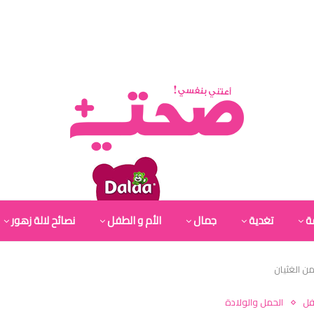
ة
تغدية
جمال
الأم و الطفل
نصائح لالة زهور
فل
الحمل والولادة