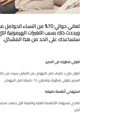
تعاني حوالي 70% من النساء ال
ويحدث ذلك بسبب التغيرات الهرمونية التي
ستساعدك على الحد من هذا المشكل.
تناولي فطورك في السرير
تناول شيء خفيف قبل النهوض من الفراش سيحد من حالات 
السرير، تناولي فطورك وانتظري 15 دقيقة قبل النهوض.
استهلكي أطعمة خفيفة
تفادي استهلاك الأطعمة الغنية والثقيلة التي يصعب هضمها
أكبر.