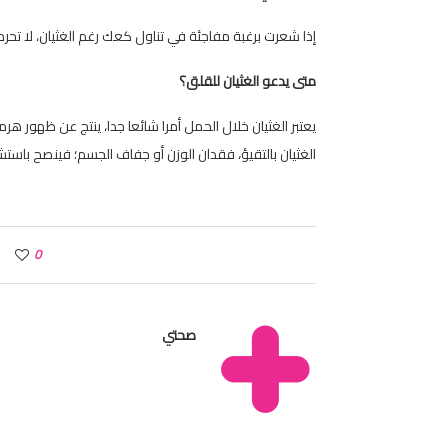
إذا شعرت برغبة مفاجئة في تناول كعك رغم الغثيان، لا ت
متى يدعو الغثيان للقلق؟
الغثيان بالتقيؤ، فقدان الوزن أو جفاف الجسم؛ فينصح باستش
0
صحتي