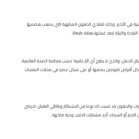
دهنية في الأخير. وذلك لتفادي الدهون المطهية التي يصعب هضمها
اردة والنيئة (بعد غسلها بعناية طبعا!).
غثيان الحمل، والذي لا يطرح أي آثار جانبية؛ حسب منظمة الصحة العالمية.
شكل أقراص تقومين بمصها، أو على شكل عصير في محلات المنتجات
هارات والدهون قد تسبب لك نوعا من الاشمئزاز وبالتالي الغثيان. احرصي
اللحم أو السمك، أحد مشتقات الحليب وحبة فاكهة.