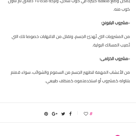
يُمكن وضع ملعقة كبيرة في كوب ساخن، وتركه مدة 10 دقائق ثم تناول
كوب منه.
-مشروب البابونج:
من المشروبات التي تُهدئ الجسم، وتقلل من الالتهابات خصوصا تلك التي
تُصيب المسالك البولية.
-مشروب الخزامى:
من الأعشاب المهمة لتطهير الجسم من السموم والشوائب، سواء قمتم
بتناوله كمشروب أو استخدمتموه كمنظف طبيعي.
8