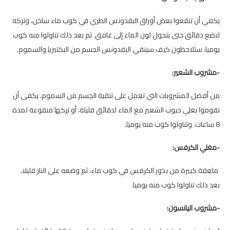
يكفي أن تنقعوا بعض أوراق البقدونس الطري في كوب ماء ساخن، وتركه
لبضع دقائق حتى يتحول لون الماء إلى غامق. ثم بعد ذلك تناولوا منه كوب
يوميا، ستلاحظون كيف سينقي البقدونس الجسم من البكتيريا والسموم.
-مشروب الشعير:
من أفضل المشروبات التي تعمل على تنقية الجسم من السموم، يكفي أن
تقوموا بغلي حبوب الشعير مع الماء لدقائق قليلة، أو تركها منقوعة لمدة
8 ساعات. وتناولوا كوب منه يوميا.
-مغلي الكرفس:
ملعقة كبيرة من بذور الكرفس في كوب ماء، ثم وضعه على النار قليلا،
بعد ذلك تناولوا كوب منه يوميا.
-مشروب اليانسون: