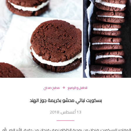
للطفل و الرضيع
مطبخ صحتي
بسكويت نباتي محشو بكريمة جوز الهند
13 أغسطس، 2018
المقادير للبسكويت: فنجان من بودرة الكاكاو نصف فنجان من دقيق الأرز البني (أو