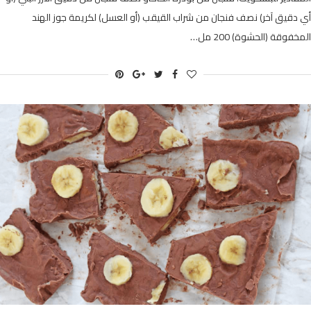
أي دقيق آخر) نصف فنجان من شراب القيقب (أو العسل) لكريمة جوز الهند
المخفوقة (الحشوة) 200 مل…