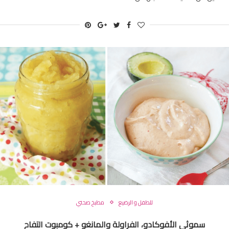
للطفل و الرضيع
مطبخ صحتي
سموثي الأفوكادو، الفراولة والمانغو + كومبوت التفاح