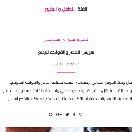
الفئة :
للطفل و الرضيع
للطفل و الرضيع
مطبخ صحتي
هريس الخضر والفواكه للرضع
7 نوفمبر، 2018
حان وقت التنويع الغذائي لرضيعك؟ امنحيه مختلف الخضر والفواكه ليتذوقها
وبمختلف الأشكال. الفواكه والخضر: اطبخي واحدا فقط غنية بالسكريات، الأملاح
المعدنية، الفيتامينات، مضادات الأكسدة والألياف، تعتبر الفواكه والخضر أساس…