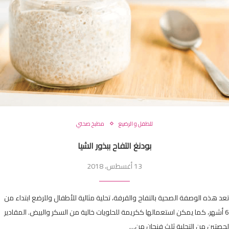
للطفل و الرضيع
مطبخ صحتي
بودنغ التفاح ببذور الشيا
13 أغسطس، 2018
تعد هذه الوصفة الصحية بالتفاح والقرفة، تحلية مثالية للأطفال وللرضع ابتداء من
6 أشهر، كما يمكن استعمالها ككريمة للحلويات خالية من السكر والبيض. المقادير
لحصتين من التحلية ثلث فنجان من…