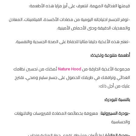
قيمتها الغذائية المهمة. لنتعرف على أبرز مزايا هذه الأطعمة:
-توفر للجسم احتياجاته اليومية من مضادات الأكسدة، الفيتامينات، المعادن
والمغذيات الدقيقة وحتى الأحماض الأمينية.
-تعتبر هذه الأغذية حليفا مثاليا للحفاظ على الصحة الجسدية والنفسية.
أطعمة متنوعة ولذيذة:
مجموعة الأغذية الخارقة من
Nature Hood
تُمكنك من تحسين نظامك
الغذائي وترافقك في طريقك للحصول على جسم سليم وصحي، نقترح
عليك من أجل ذلك:
بالنسبة للبودرة:
-بودرة السبيرولينا
: معروفة بخصائصه المضادة للفيروسات والالتهابات
والحساسية
-بودرة الماتشا:
لها تأثيرات منشطة، تقوي جهاز المناعة وتحارب