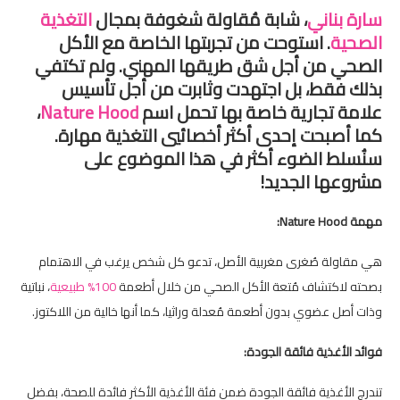
سارة بناني
، شابة مُقاولة شغوفة بمجال
التغذية
الصحية
. استوحت من تجربتها الخاصة مع الأكل
الصحي من أجل شق طريقها المهني. ولم تكتفي
بذلك فقط، بل اجتهدت وثابرت من أجل تأسيس
علامة تجارية خاصة بها تحمل اسم
Nature Hood
،
كما أصبحت إحدى أكثر أخصائيي التغذية مهارة.
سنُسلط الضوء أكثر في هذا الموضوع على
مشروعها الجديد!
مهمة
Nature Hood
:
هي مقاولة صُغرى مغربية الأصل، تدعو كل شخص يرغب في الاهتمام
بصحته لاكتشاف مُتعة الأكل الصحي من خلال أطعمة
100% طبيعية
، نباتية
وذات أصل عضوي بدون أطعمة مُعدلة وراثيا، كما أنها خالية من اللاكتوز.
فوائد الأغذية فائقة الجودة:
تندرج الأغذية فائقة الجودة ضمن فئة الأغذية الأكثر فائدة للصحة، بفضل