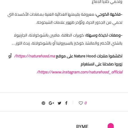
وتحمي خلايا الدماغ
-فاكهة الكوجي:
معروفة بقيمتها الغذائية الغنية بمضادات الأكسدة التي
تحمي من الجذور الحرة، وتُؤخر ظهور علامات الشيخوخة.
-وصفات لذيذة وسهلة:
كويرات الطاقة، مافين بالشوكولاتة، الجارنيولا
بالشاي الأخضر والماتشا، كوكيز بالسبيرولينا أو بالشوكولاتة، زبدة اللوز….
اكتشفوا منتجات
Nature Hood
على موقع
https://naturehood.ma/
أو
زوروا صفحتنا على انستغرام
https://www.instagram.com/naturehood_official/
0
RYME