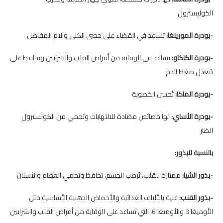
الكوليسترول
-بودرة المورينغا:
تساعد في القضاء على حصى الكلى وآلام المفاصل
-بودرة الكاكاو:
تساعد في الوقاية من أمراض القلب والشرايين وتحافظ على
مُعدل ضغط الدم
-بودرة الماكا:
تُحسن الخصوبة
-بودرة الأساي:
لها خصائص مضادة للالتهابات وتحمي من الكولسترول
الضار
بالنسبة للبذور:
-بذور الشيا:
ممتازة للقلب، تُرطب الجسم، تحافظ وتحمي العظام والأسنان
-بذور القنب:
غنية بالألياف الغذائية والأحماض الدهنية الأساسية مثل
الأوميغا 3 والأوميغا 6، التي تساعد على الوقاية من أمراض القلب والشرايين