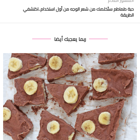
المنشور القادم
حبة طماطم ستُخلصك من شعر الوجه من أول استخدام..اكتشفي
الطريقة
ربما يعجبك أيضا