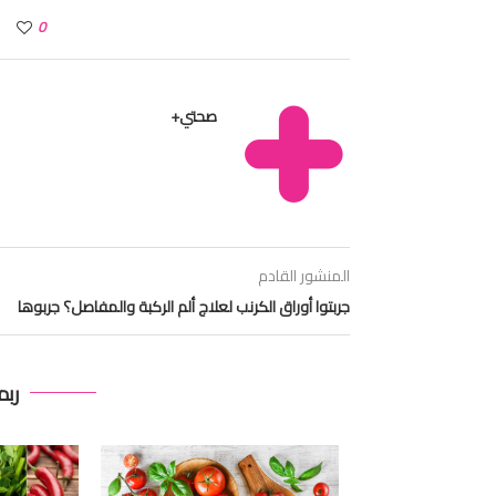
0
صحتي+
المنشور القادم
جربتوا أوراق الكرنب لعلاج ألم الركبة والمفاصل؟ جربوها
ربم