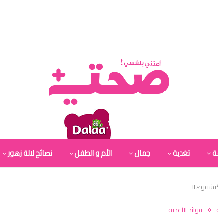
ة
تغدية
جمال
الأم و الطفل
نصائح لالة زهور
فوائد الأغدية