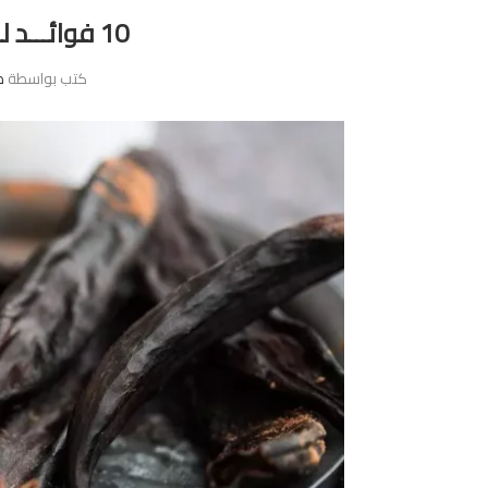
10 فوائـــد للخروب…اكتشفوها!
كتب بواسطة
ص