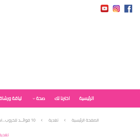
الرئيسية
اخترنا لك
صحة
لياقة ورشاق
الصفحة الرئيسية
تغدية
10 فوائـــد للخروب…اكتشفوها!
تغدية