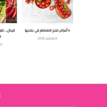
ا تناولها على معدة
4 أمراض تنجح الطماطم في علاجها
للرجال… تنا
ارغة!
ا
8 نوفمبر، 2018
26 ديسمبر،