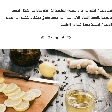
تُعد دهون الظهر من بين الدهون المُزعجة التي تُؤثر سلبا على شكل الجسم،
خصوصا بالنسبة للنساء اللاتي يبحثن عن جسم رشيق ومثالي. للتخلص من هذه
الدهون العنيدة جربوا التمارين الرياضية…