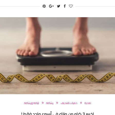
تغدية
حميات للتنحيف
رشاقة
لياقة ورشاقة
اخسر 3 كيلو من وزنك في أسبوع واحد فقط !